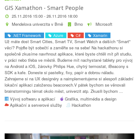
GIS Xamathon - Smart People
25.11.2016 15:00 - 26.11.2016 18:00
Mendelova univerzita v Brně
Brno
Microsoft
.NET Framework
Azure
C#
Xamarin
Už máte dost Smart Cities, Smart TV, Smart Watch a dalších "Smart"
věcí? Pojďte být sobečtí a zaměřte se na sebe! Na hackathonu si
společně zkusíme navrhnout aplikace, které byste chtěli mít při studiu,
v práci nebo třeba ve městě. Budeme mít nachystané tablety pro vývoj
na Android a iOS, žárovky Philips Hue, chytrý termostat, iBeacony s
SDK a kafe. Doneste si pastelky, fixy, papír a dobrou náladu.
Zahrajeme si na UX designéry a naimplementujeme si alespoň základní
lokační aplikaci založenou beaconech.V pátek bychom se věnovali
brainstormingu témat okolo měst, univerzit atp. Zkusili bychom ...
Vývoj softwaru a aplikací
Grafika, multimédia a design
Aplikační a serverové služby
Hackathon