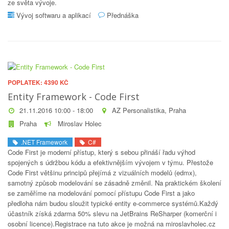
ze světa vývoje.
Vývoj softwaru a aplikací
Přednáška
POPLATEK: 4390 KČ
Entity Framework - Code First
21.11.2016 10:00 - 18:00
AZ Personalistika, Praha
Praha
Miroslav Holec
.NET Framework
C#
Code First je moderní přístup, který s sebou přináší řadu výhod
spojených s údržbou kódu a efektivnějším vývojem v týmu. Přestože
Code First většinu principů přejímá z vizuálních modelů (edmx),
samotný způsob modelování se zásadně změnil. Na praktickém školení
se zaměříme na modelování pomocí přístupu Code First a jako
předloha nám budou sloužit typické entity e-commerce systémů.Každý
účastník získá zdarma 50% slevu na JetBrains ReSharper (komerční i
osobní licence).Registrace na tuto akce je možná na miroslavholec.cz