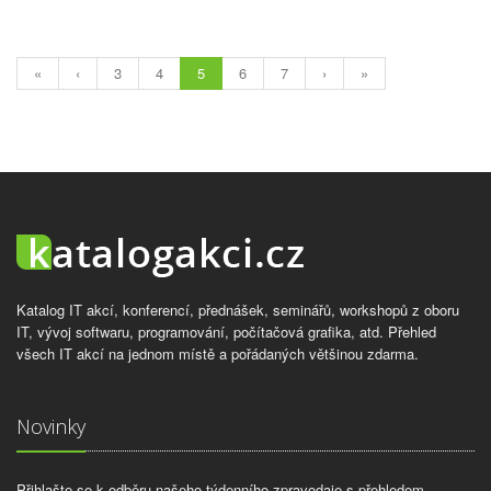
«
‹
3
4
5
6
7
›
»
Katalog IT akcí, konferencí, přednášek, seminářů, workshopů z oboru
IT, vývoj softwaru, programování, počítačová grafika, atd. Přehled
všech IT akcí na jednom místě a pořádaných většinou zdarma.
Novinky
Přihlašte se k odběru našeho týdenního zpravodaje s přehledem