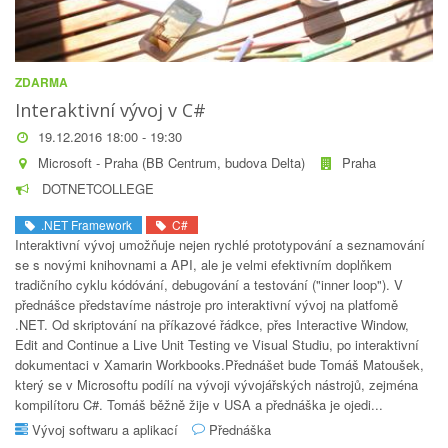
ZDARMA
Interaktivní vývoj v C#
19.12.2016 18:00 - 19:30
Microsoft - Praha (BB Centrum, budova Delta)
Praha
DOTNETCOLLEGE
.NET Framework
C#
Interaktivní vývoj umožňuje nejen rychlé prototypování a seznamování
se s novými knihovnami a API, ale je velmi efektivním doplňkem
tradičního cyklu kódóvání, debugování a testování ("inner loop"). V
přednášce představíme nástroje pro interaktivní vývoj na platfomě
.NET. Od skriptování na příkazové řádkce, přes Interactive Window,
Edit and Continue a Live Unit Testing ve Visual Studiu, po interaktivní
dokumentaci v Xamarin Workbooks.Přednášet bude Tomáš Matoušek,
který se v Microsoftu podílí na vývoji vývojářských nástrojů, zejména
kompilítoru C#. Tomáš běžně žije v USA a přednáška je ojedi...
Vývoj softwaru a aplikací
Přednáška