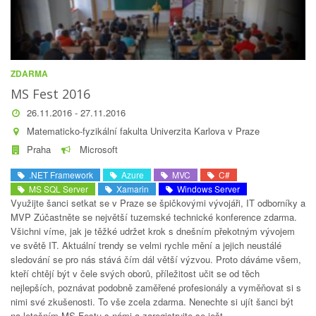
ZDARMA
MS Fest 2016
26.11.2016 - 27.11.2016
Matematicko-fyzikální fakulta Univerzita Karlova v Praze
Praha
Microsoft
.NET Framework
Azure
MVC
C#
MS SQL Server
Xamarin
Windows Server
Využijte šanci setkat se v Praze se špičkovými vývojáři, IT odborníky a
MVP Zúčastněte se největší tuzemské technické konference zdarma.
Všichni víme, jak je těžké udržet krok s dnešním překotným vývojem
ve světě IT. Aktuální trendy se velmi rychle mění a jejich neustálé
sledování se pro nás stává čím dál větší výzvou. Proto dáváme všem,
kteří chtějí být v čele svých oborů, příležitost učit se od těch
nejlepších, poznávat podobně zaměřené profesionály a vyměňovat si s
nimi své zkušenosti. To vše zcela zdarma. Nenechte si ujít šanci být
na letošním MS Festu s námi a zaregistrujte se ješt...