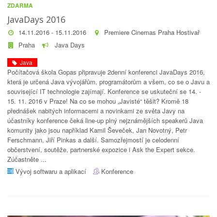
ZDARMA
JavaDays 2016
14.11.2016 - 15.11.2016
Premiere Cinemas Praha Hostivař
Praha
Java Days
Java
Počítačová škola Gopas připravuje 2denní konferenci JavaDays 2016,
která je určená Java vývojářům, programátorům a všem, co se o Javu a
související IT technologie zajímají. Konference se uskuteční se 14. -
15. 11. 2016 v Praze! Na co se mohou „Javisté“ těšit? Kromě 18
přednášek nabitých informacemi a novinkami ze světa Javy na
účastníky konference čeká line-up plný nejznámějších speakerů Java
komunity jako jsou například Kamil Ševeček, Jan Novotný, Petr
Ferschmann, Jiří Pinkas a další. Samozřejmostí je celodenní
občerstvení, soutěže, partnerské expozice i Ask the Expert sekce.
Zúčastněte ...
Vývoj softwaru a aplikací
Konference