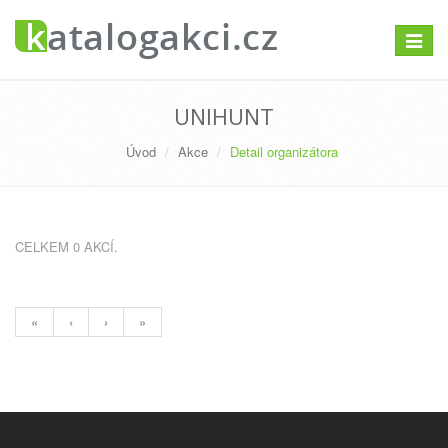
Přepno
navigac
UNIHUNT
Úvod
Akce
Detail organizátora
CELKEM 0 AKCÍ.
«
‹
›
»