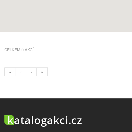
CELKEM 0 AKCÍ.
«
‹
›
»