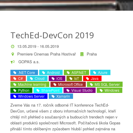
TechEd-DevCon 2019
13.05.2019 - 16.05.2019
Premiere Cinemas Praha Hostivař
Praha
GOPAS a.s.
.NET Core
Android
ASP.NET
Azure
C#
Cloud
iOS
IoT
Java
Machine learning
Microsoft Office
MS SQL Server
Python
SharePoint
Visual Studio
Windows
Windows Server
Xamarin
Zveme Vás na 17. ročník odborné IT konference TechEd-
DevCon, určené všem z oboru informačních technologií, kteří
chtějí mít přehled o současných a budoucích trendech nejen v
oblasti produktů společnosti Microsoft. Počítačová škola Gopas
přináší tímto oblíbeným způsobem hlubší pohled zejména na