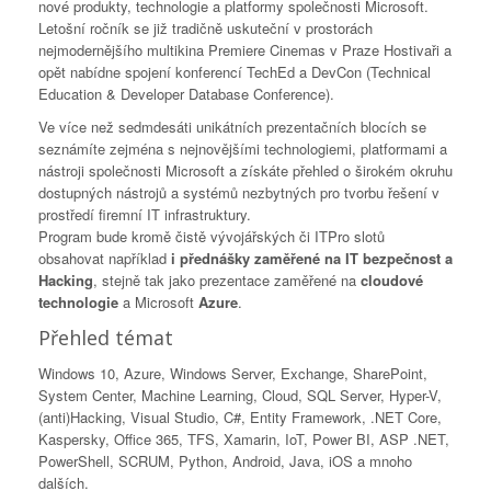
nové produkty, technologie a platformy společnosti Microsoft.
Letošní ročník se již tradičně uskuteční v prostorách
nejmodernějšího multikina Premiere Cinemas v Praze Hostivaři a
opět nabídne spojení konferencí TechEd a DevCon (Technical
Education & Developer Database Conference).
Ve více než sedmdesáti unikátních prezentačních blocích se
seznámíte zejména s nejnovějšími technologiemi, platformami a
nástroji společnosti Microsoft a získáte přehled o širokém okruhu
dostupných nástrojů a systémů nezbytných pro tvorbu řešení v
prostředí firemní IT infrastruktury.
Program bude kromě čistě vývojářských či ITPro slotů
obsahovat například
i přednášky zaměřené na IT bezpečnost a
Hacking
, stejně tak jako prezentace zaměřené na
cloudové
technologie
a Microsoft
Azure
.
Přehled témat
Windows 10, Azure, Windows Server, Exchange, SharePoint,
System Center, Machine Learning, Cloud, SQL Server, Hyper-V,
(anti)Hacking, Visual Studio, C#, Entity Framework, .NET Core,
Kaspersky, Office 365, TFS, Xamarin, IoT, Power BI, ASP .NET,
PowerShell, SCRUM, Python, Android, Java, iOS a mnoho
dalších.