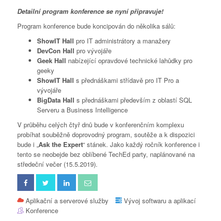
Detailní program konference se nyní připravuje!
Program konference bude koncipován do několika sálů:
ShowIT Hall
pro IT administrátory a manažery
DevCon Hall
pro vývojáře
Geek Hall
nabízející opravdové technické lahůdky pro
geeky
ShowIT Hall
s přednáškami střídavě pro IT Pro a
vývojáře
BigData Hall
s přednáškami především z oblastí SQL
Serveru a Business Intelligence
V průběhu celých čtyř dnů bude v konferenčním komplexu
probíhat souběžně doprovodný program, soutěže a k dispozici
bude i „
Ask the Expert
“ stánek. Jako každý ročník konference i
tento se neobejde bez oblíbené TechEd party, naplánované na
středeční večer (15.5.2019).
Aplikační a serverové služby
Vývoj softwaru a aplikací
Konference