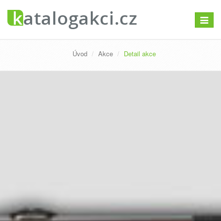
Přepno
navigac
Úvod
Akce
Detail akce