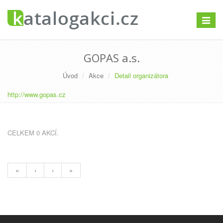
Přepno
navigac
GOPAS a.s.
Úvod
Akce
Detail organizátora
http://www.gopas.cz
CELKEM 0 AKCÍ.
«
‹
›
»