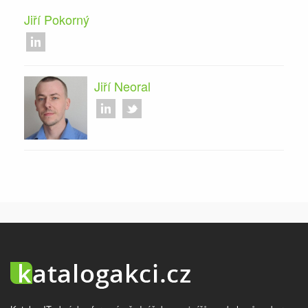
Jiří Pokorný
Jiří Neoral