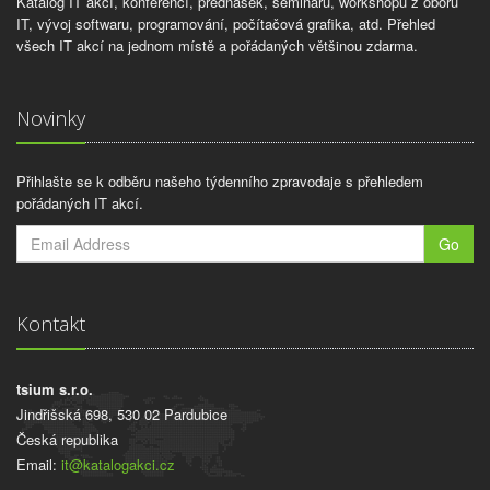
Katalog IT akcí, konferencí, přednášek, seminářů, workshopů z oboru
IT, vývoj softwaru, programování, počítačová grafika, atd. Přehled
všech IT akcí na jednom místě a pořádaných většinou zdarma.
Novinky
Přihlašte se k odběru našeho týdenního zpravodaje s přehledem
pořádaných IT akcí.
Go
Kontakt
tsium s.r.o.
Jindřišská 698, 530 02 Pardubice
Česká republika
Email:
it@katalogakci.cz