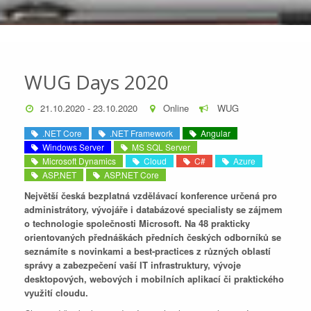
WUG Days 2020
21.10.2020 - 23.10.2020
Online
WUG
.NET Core
.NET Framework
Angular
Windows Server
MS SQL Server
Microsoft Dynamics
Cloud
C#
Azure
ASP.NET
ASP.NET Core
Největší česká bezplatná vzdělávací konference určená pro
administrátory, vývojáře i databázové specialisty se zájmem
o technologie společnosti Microsoft. Na 48 prakticky
orientovaných přednáškách předních českých odborníků se
seznámíte s novinkami a best-practices z různých oblastí
správy a zabezpečení vaší IT infrastruktury, vývoje
desktopových, webových i mobilních aplikací či praktického
využití cloudu.