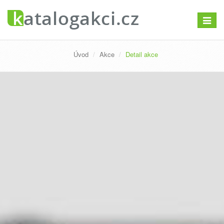
Přepno
navigac
Úvod
Akce
Detail akce