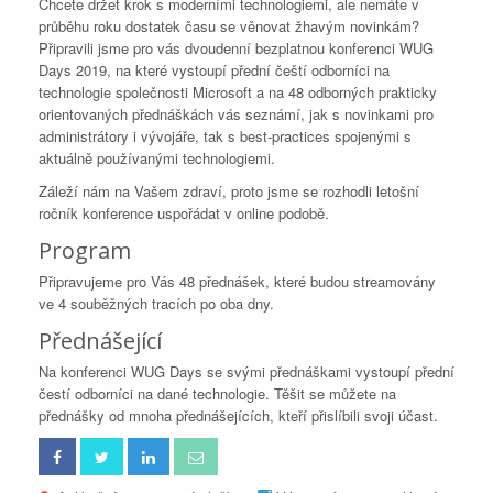
Chcete držet krok s moderními technologiemi, ale nemáte v
průběhu roku dostatek času se věnovat žhavým novinkám?
Připravili jsme pro vás dvoudenní bezplatnou konferenci WUG
Days 2019, na které vystoupí přední čeští odborníci na
technologie společnosti Microsoft a na 48 odborných prakticky
orientovaných přednáškách vás seznámí, jak s novinkami pro
administrátory i vývojáře, tak s best-practices spojenými s
aktuálně používanými technologiemi.
Záleží nám na Vašem zdraví, proto jsme se rozhodli letošní
ročník konference uspořádat v online podobě.
Program
Připravujeme pro Vás 48 přednášek, které budou streamovány
ve 4 souběžných tracích po oba dny.
Přednášející
Na konferenci WUG Days se svými přednáškami vystoupí přední
čestí odborníci na dané technologie. Těšit se můžete na
přednášky od mnoha přednášejících, kteří přislíbili svoji účast.