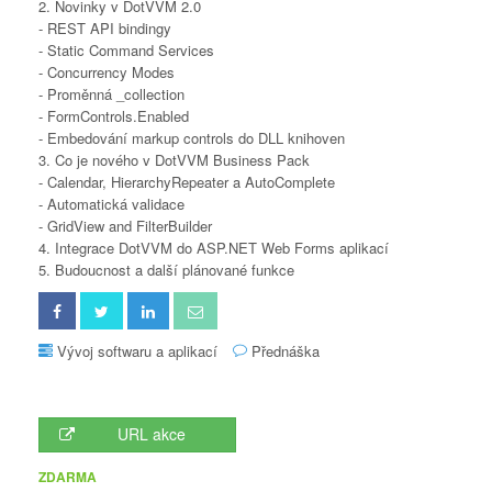
2. Novinky v DotVVM 2.0
- REST API bindingy
- Static Command Services
- Concurrency Modes
- Proměnná _collection
- FormControls.Enabled
- Embedování markup controls do DLL knihoven
3. Co je nového v DotVVM Business Pack
- Calendar, HierarchyRepeater a AutoComplete
- Automatická validace
- GridView and FilterBuilder
4. Integrace DotVVM do ASP.NET Web Forms aplikací
5. Budoucnost a další plánované funkce
Vývoj softwaru a aplikací
Přednáška
URL akce
ZDARMA