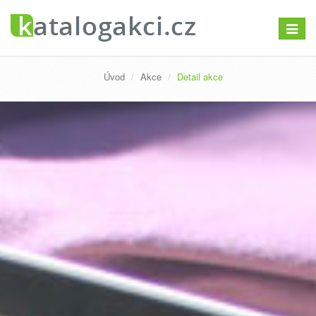
Přepno
navigac
Úvod
Akce
Detail akce