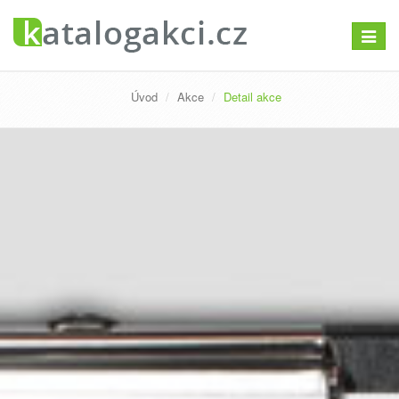
Přepno
navigac
Úvod
Akce
Detail akce