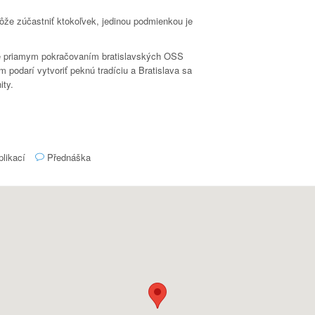
ôže zúčastniť ktokoľvek, jedinou podmienkou je
 je priamym pokračovaním bratislavských OSS
podarí vytvoriť peknú tradíciu a Bratislava sa
ity.
plikací
Přednáška