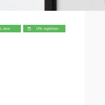
L akce
URL registrace