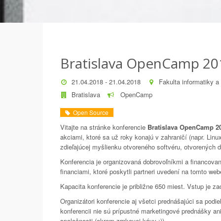
Bratislava OpenCamp 20
21.04.2018 - 21.04.2018
Fakulta informatiky a
Bratislava
OpenCamp
Open Source
Vitajte na stránke konferencie
Bratislava OpenCamp 2
akciami, ktoré sa už roky konajú v zahraničí (napr. Lin
zdieľajúcej myšlienku otvoreného softvéru, otvorených d
Konferencia je organizovaná dobrovoľníkmi a financova
financiami, ktoré poskytli partneri uvedení na tomto web
Kapacita konferencie je približne 650 miest. Vstup je z
Organizátori konferencie aj všetci prednášajúci sa podi
konferencii nie sú prípustné marketingové prednášky an
spoločnosti (okrem zrnkovej kávy ;)).