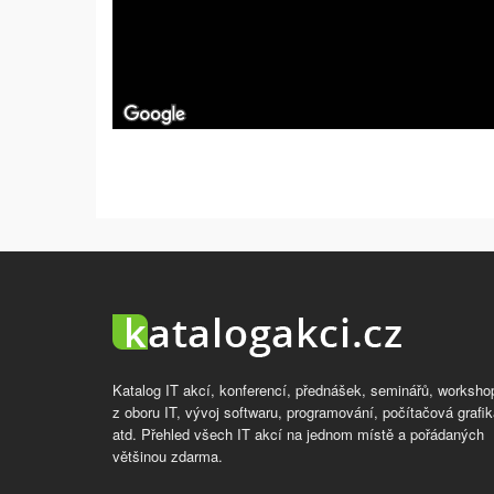
Katalog IT akcí, konferencí, přednášek, seminářů, worksho
z oboru IT, vývoj softwaru, programování, počítačová grafik
atd. Přehled všech IT akcí na jednom místě a pořádaných
většinou zdarma.