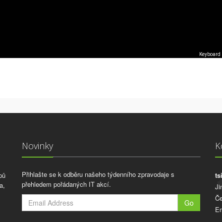
Keyboard 
Novinky
K
Přihlašte se k odběru našeho týdenního zpravodaje s
pů
ts
přehledem pořádaných IT akcí.
a,
Ji
Če
Go
Em