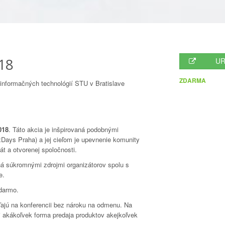
18
UR
ZDARMA
 informačných technológií STU v Bratislave
018
. Táto akcia je inšpirovaná podobnými
uxDays Praha) a jej cieľom je upevnenie komunity
át a otvorenej spoločnosti.
ná súkromnými zdrojmi organizátorov spolu s
e.
adarmo.
eľajú na konferencii bez nároku na odmenu. Na
i akákoľvek forma predaja produktov akejkoľvek