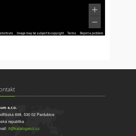
shortcuts
Image may be subject to copyright
Terms
Report a problem
ontakt
ium s.r.o.
ndřišská 698, 530 02 Pardubice
ská republika
ail:
it@katalogakci.cz