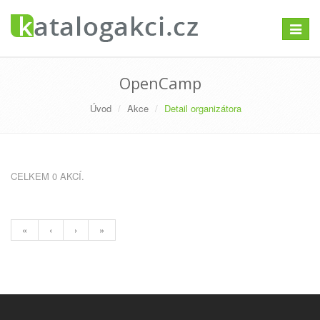
Přepno
navigac
OpenCamp
Úvod
Akce
Detail organizátora
CELKEM 0 AKCÍ.
«
‹
›
»