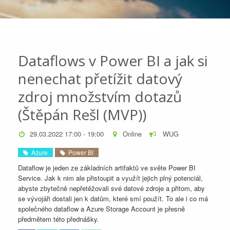
Dataflows v Power BI a jak si
nenechat přetížit datový
zdroj množstvím dotazů
(Štěpán Rešl (MVP))
29.03.2022 17:00 - 19:00
Online
WUG
Azure
Power BI
Dataflow je jeden ze základních artifaktů ve světe Power BI
Service. Jak k nim ale přistoupit a využít jejich plný potenciál,
abyste zbytečně nepřetěžovali své datové zdroje a přitom, aby
se vývojáři dostali jen k datům, které smí použít. To ale i co má
společného dataflow a Azure Storage Account je přesně
předmětem této přednášky.