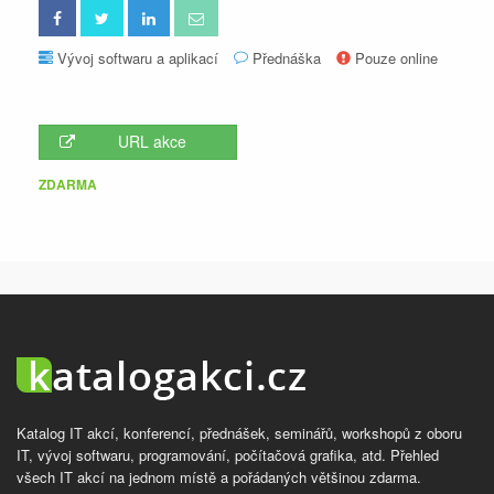
Vývoj softwaru a aplikací
Přednáška
Pouze online
URL akce
ZDARMA
Katalog IT akcí, konferencí, přednášek, seminářů, workshopů z oboru
IT, vývoj softwaru, programování, počítačová grafika, atd. Přehled
všech IT akcí na jednom místě a pořádaných většinou zdarma.