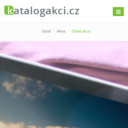
Přepno
navigac
Úvod
Akce
Detail akce