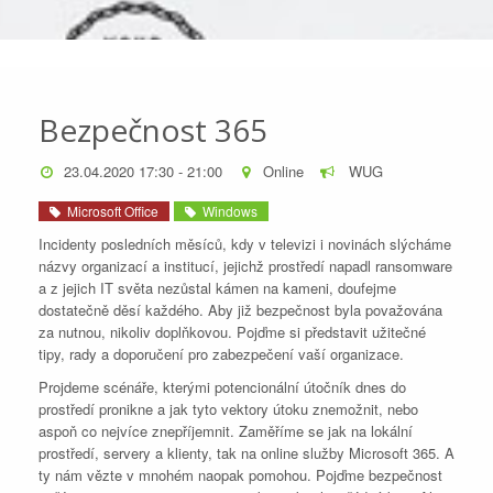
Bezpečnost 365
23.04.2020 17:30 - 21:00
Online
WUG
Microsoft Office
Windows
Incidenty posledních měsíců, kdy v televizi i novinách slýcháme
názvy organizací a institucí, jejichž prostředí napadl ransomware
a z jejich IT světa nezůstal kámen na kameni, doufejme
dostatečně děsí každého. Aby již bezpečnost byla považována
za nutnou, nikoliv doplňkovou. Pojďme si představit užitečné
tipy, rady a doporučení pro zabezpečení vaší organizace.
Projdeme scénáře, kterými potencionální útočník dnes do
prostředí pronikne a jak tyto vektory útoku znemožnit, nebo
aspoň co nejvíce znepříjemnit. Zaměříme se jak na lokální
prostředí, servery a klienty, tak na online služby Microsoft 365. A
ty nám vězte v mnohém naopak pomohou. Pojďme bezpečnost