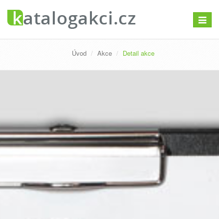
Přepno
navigac
Úvod
Akce
Detail akce