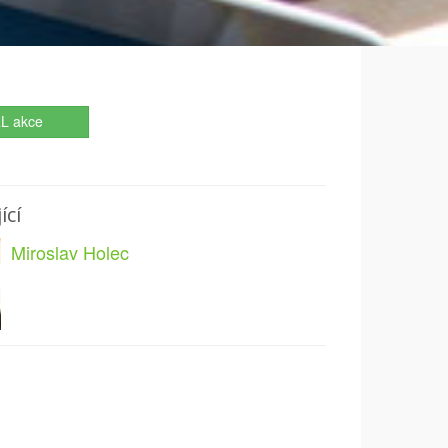
L akce
ící
Miroslav Holec