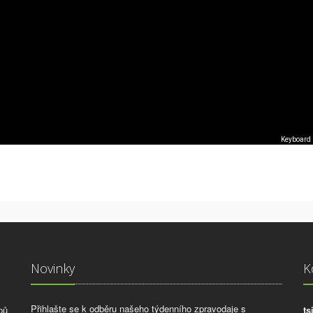
Keyboard 
Novinky
K
Přihlašte se k odběru našeho týdenního zpravodaje s
pů
ts