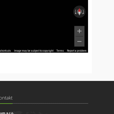
shortcuts
Image may be subject to copyright
Terms
Report a problem
ontakt
ium s.r.o.