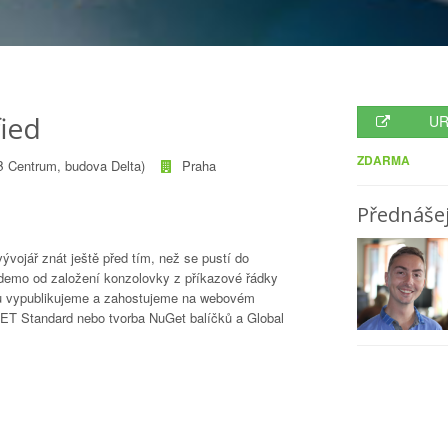
ied
UR
ZDARMA
B Centrum, budova Delta)
Praha
Přednášej
vojář znát ještě před tím, než se pustí do
demo od založení konzolovky z příkazové řádky
erou vypublikujeme a zahostujeme na webovém
NET Standard nebo tvorba NuGet balíčků a Global