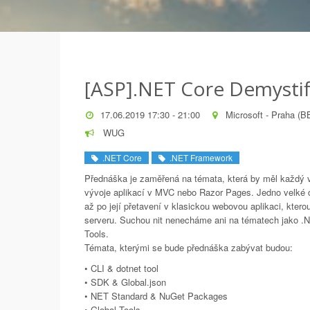
[ASP].NET Core Demystif
17.06.2019 17:30 - 21:00
Microsoft - Praha (B
WUG
.NET Core
.NET Framework
Přednáška je zaměřená na témata, která by měl každý vý
vývoje aplikací v MVC nebo Razor Pages. Jedno velké 
až po její přetavení v klasickou webovou aplikaci, kt
serveru. Suchou nit nenecháme ani na tématech jako .
Tools.
Témata, kterými se bude přednáška zabývat budou:
• CLI & dotnet tool
• SDK & Global.json
• NET Standard & NuGet Packages
• Global Tools