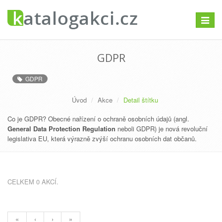
Přepno
navigac
GDPR
GDPR
Úvod
Akce
Detail štítku
Co je GDPR? Obecné nařízení o ochraně osobních údajů (angl.
General Data Protection Regulation
neboli GDPR) je nová revoluční
legislativa EU, která výrazně zvýší ochranu osobních dat občanů.
CELKEM 0 AKCÍ.
«
‹
›
»