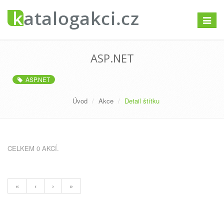
Přepno
navigac
ASP.NET
ASP.NET
Úvod
Akce
Detail štítku
CELKEM 0 AKCÍ.
«
‹
›
»