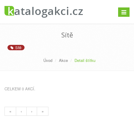
Přepno
navigac
Sítě
Sítě
Úvod
Akce
Detail štítku
CELKEM 0 AKCÍ.
«
‹
›
»