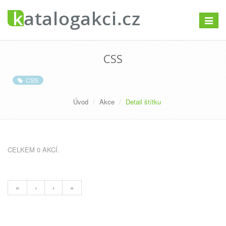
Přepno
navigac
CSS
CSS
Úvod
Akce
Detail štítku
CELKEM 0 AKCÍ.
«
‹
›
»