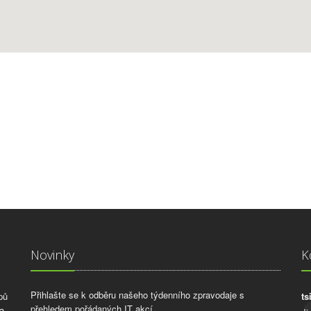
Novinky
K
Přihlašte se k odběru našeho týdenního zpravodaje s
pů
ts
přehledem pořádaných IT akcí.
a,