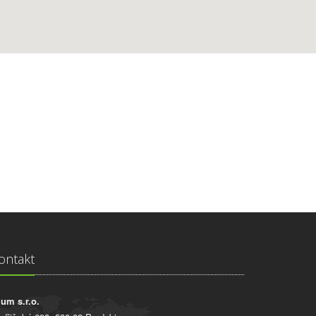
ontakt
ium s.r.o.