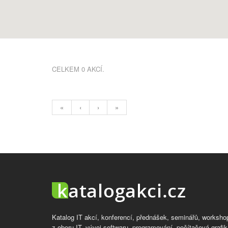
CELKEM 0 AKCÍ.
«
‹
›
»
Katalog IT akcí, konferencí, přednášek, seminářů, worksho
z oboru IT, vývoj softwaru, programování, počítačová grafik