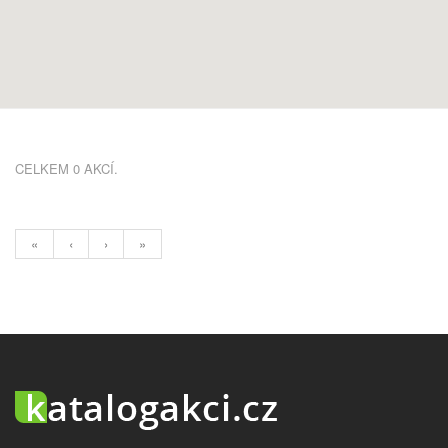
CELKEM 0 AKCÍ.
«
‹
›
»