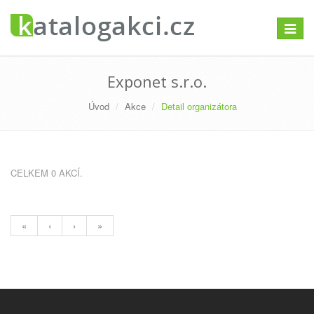
Přepno
navigac
Exponet s.r.o.
Úvod
Akce
Detail organizátora
CELKEM 0 AKCÍ.
«
‹
›
»