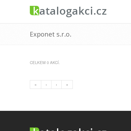
Exponet s.r.o.
CELKEM 0 AKCÍ.
«
‹
›
»