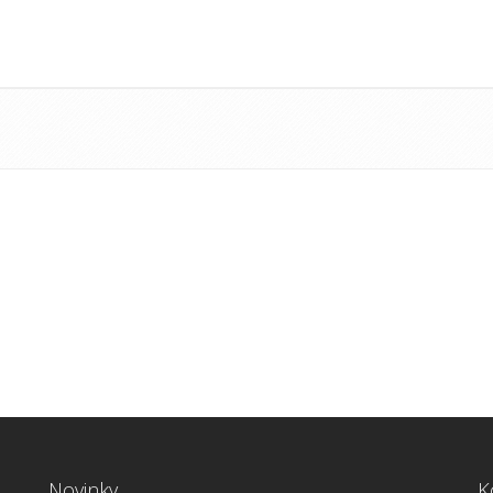
Novinky
K