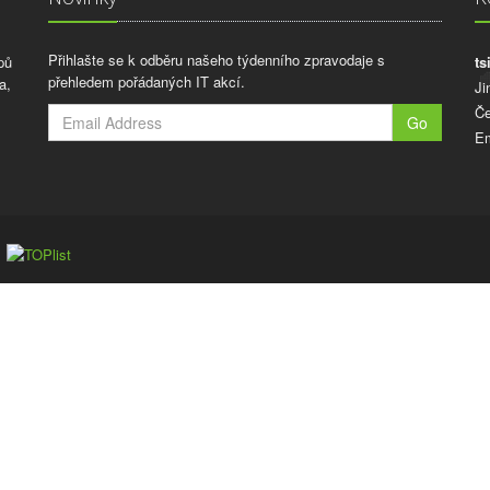
Přihlašte se k odběru našeho týdenního zpravodaje s
pů
ts
přehledem pořádaných IT akcí.
a,
Ji
Če
Go
Em