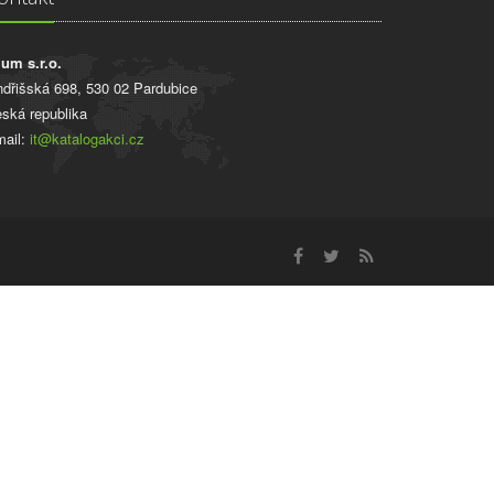
ium s.r.o.
ndřišská 698, 530 02 Pardubice
ská republika
ail:
it@katalogakci.cz