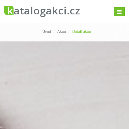
Přepno
navigac
Úvod
Akce
Detail akce