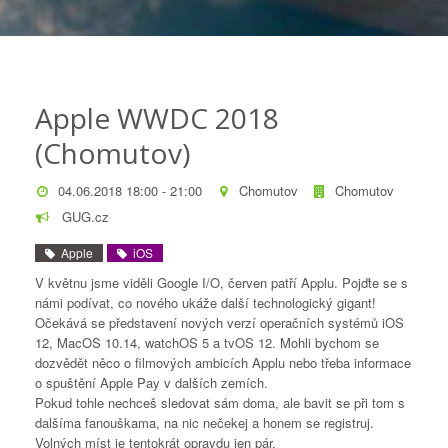
Apple WWDC 2018
(Chomutov)
04.06.2018 18:00 - 21:00
Chomutov
Chomutov
GUG.cz
Apple
iOS
V květnu jsme viděli Google I/O, červen patří Applu. Pojďte se s
námi podívat, co nového ukáže další technologický gigant!
Očekává se představení nových verzí operačních systémů iOS
12, MacOS 10.14, watchOS 5 a tvOS 12. Mohli bychom se
dozvědět něco o filmových ambicích Applu nebo třeba informace
o spuštění Apple Pay v dalších zemích.
Pokud tohle nechceš sledovat sám doma, ale bavit se při tom s
dalšíma fanouškama, na nic nečekej a honem se registruj.
Volných míst je tentokrát opravdu jen pár.