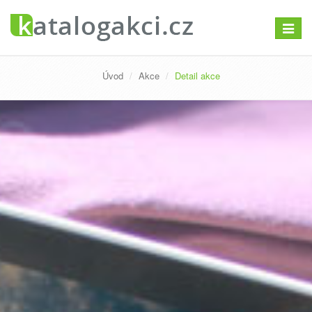
Přepno
navigac
Úvod
Akce
Detail akce