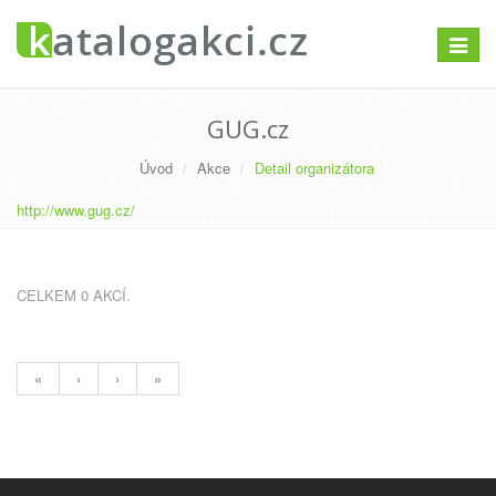
Přepno
navigac
GUG.cz
Úvod
Akce
Detail organizátora
http://www.gug.cz/
CELKEM 0 AKCÍ.
«
‹
›
»