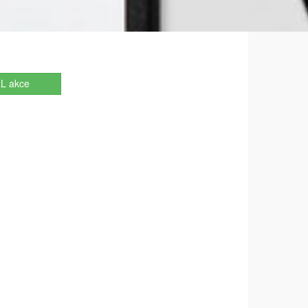
L akce