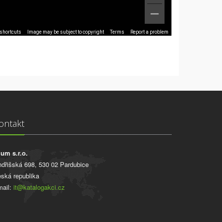
shortcuts
Image may be subject to copyright
Terms
Report a problem
ontakt
ium s.r.o.
ndřišská 698, 530 02 Pardubice
ská republika
ail:
it@katalogakci.cz