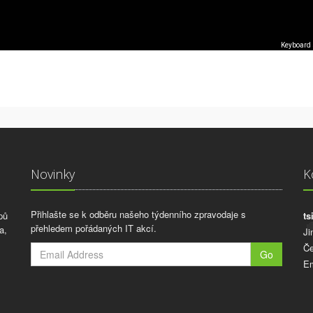
Keyboard 
Novinky
K
Přihlašte se k odběru našeho týdenního zpravodaje s
pů
ts
přehledem pořádaných IT akcí.
a,
Ji
Če
Go
Em