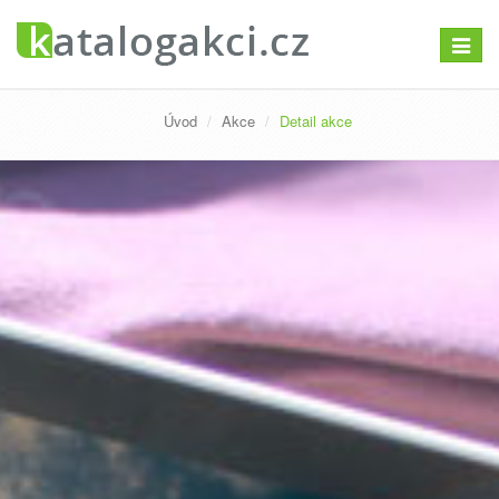
Přepno
navigac
Úvod
Akce
Detail akce