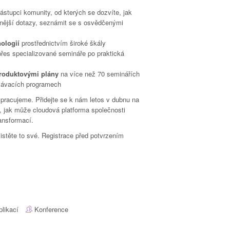
ástupci komunity, od kterých se dozvíte, jak
očnější dotazy, seznámit se s osvědčenými
ologií
prostřednictvím široké škály
přes specializované semináře po praktická
produktovými plány
na více než 70 seminářích
ělávacích programech
pracujeme. Přidejte se k nám letos v dubnu na
, jak může cloudová platforma společnosti
ansformací.
istěte to své. Registrace před potvrzením
plikací
Konference