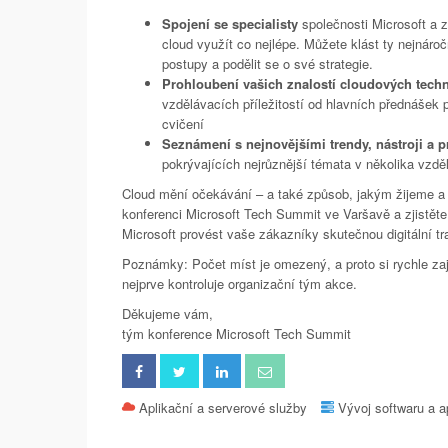
Spojení se specialisty
společnosti Microsoft a z
cloud využít co nejlépe. Můžete klást ty nejnár
postupy a podělit se o své strategie.
Prohloubení vašich znalostí cloudových techn
vzdělávacích příležitostí od hlavních přednášek 
cvičení
Seznámení s nejnovějšími trendy, nástroji a 
pokrývajících nejrůznější témata v několika vzd
Cloud mění očekávání – a také způsob, jakým žijeme a 
konferenci Microsoft Tech Summit ve Varšavě a zjistěte
Microsoft provést vaše zákazníky skutečnou digitální tr
Poznámky: Počet míst je omezený, a proto si rychle zaj
nejprve kontroluje organizační tým akce.
Děkujeme vám,
tým konference Microsoft Tech Summit
Aplikační a serverové služby
Vývoj softwaru a a