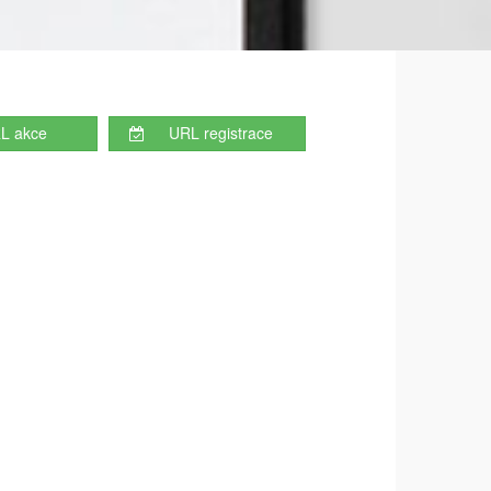
L akce
URL registrace