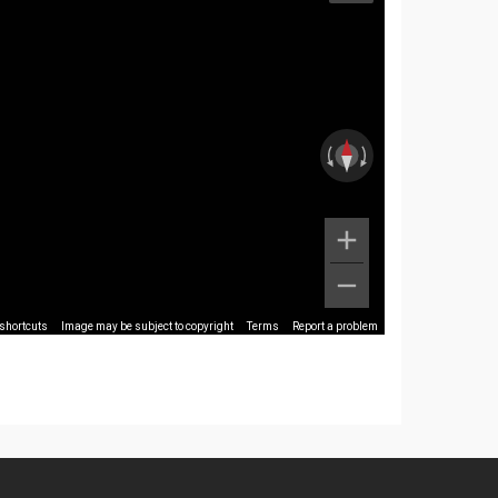
shortcuts
Image may be subject to copyright
Terms
Report a problem