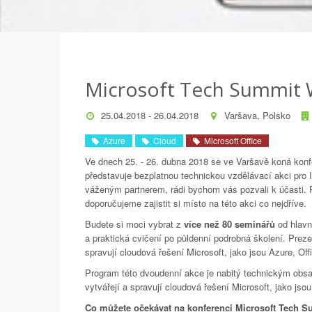
Microsoft Tech Summit
25.04.2018 - 26.04.2018
Varšava, Polsko
Azure
Cloud
Microsoft Office
Ve dnech 25. - 26. dubna 2018 se ve Varšavě koná kon
představuje bezplatnou technickou vzdělávací akci pro I
váženým partnerem, rádi bychom vás pozvali k účasti. R
doporučujeme zajistit si místo na této akci co nejdříve.
Budete si moci vybrat z
více než 80 seminářů
od hlavn
a praktická cvičení po půldenní podrobná školení. Prezen
spravují cloudová řešení Microsoft, jako jsou Azure, Of
Program této dvoudenní akce je nabitý technickým obsah
vytvářejí a spravují cloudová řešení Microsoft, jako js
Co můžete očekávat na konferenci Microsoft Tech 