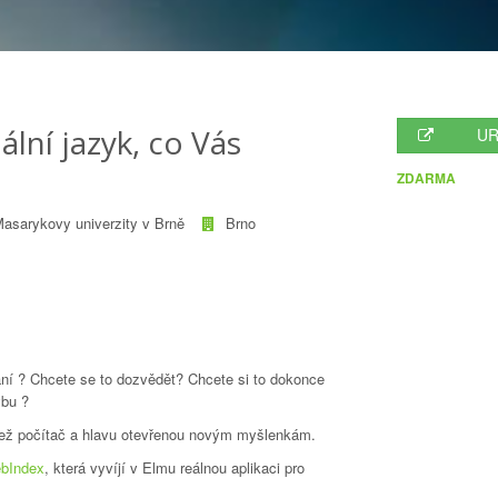
lní jazyk, co Vás
UR
ZDARMA
Masarykovy univerzity v Brně
Brno
ní ? Chcete se to dozvědět? Chcete si to dokonce
ybu ?
 než počítač a hlavu otevřenou novým myšlenkám.
bIndex
, která vyvíjí v Elmu reálnou aplikaci pro