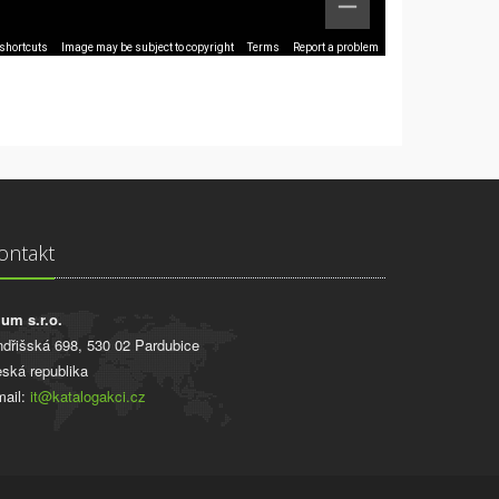
shortcuts
Image may be subject to copyright
Terms
Report a problem
ontakt
ium s.r.o.
ndřišská 698, 530 02 Pardubice
ská republika
ail:
it@katalogakci.cz