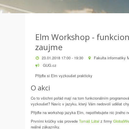
Elm Workshop - funkcioná
zaujme
23.01.2018 17:00 - 19:30
Fakulta informatiky 
GUG.cz
Přijďte si Elm vyzkoušet prakticky
O akci
Co to všichni pořád mají na tom funkcionálním programová
vyzkoušet? Navíc v jazyku, který Vám nedovolí udělat ch
Přijďte na workshop jazyka Elm, nepotřebujete nic jiného
Prvními krůčky vás provede
Tomáš Látal
z firmy
GlobalWe
reálné zákazníky.