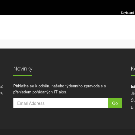
Keyboard 
Novinky
K
Přihlašte se k odběru našeho týdenního zpravodaje s
pů
ts
přehledem pořádaných IT akcí.
a,
Ji
Če
Go
Em