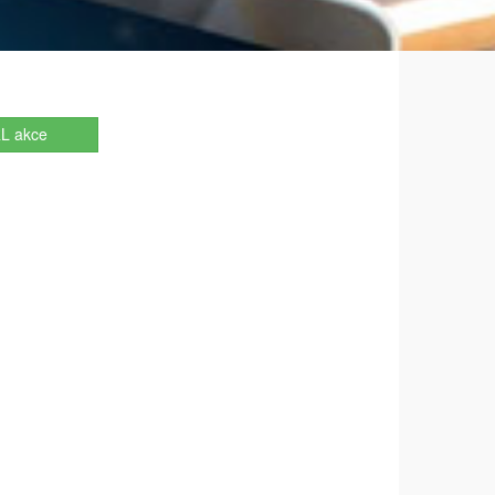
L akce