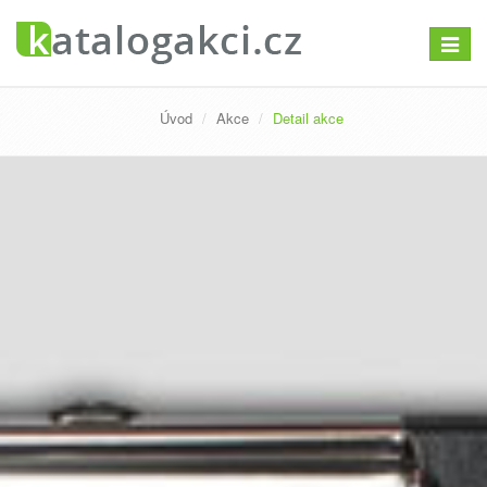
Přepno
navigac
Úvod
Akce
Detail akce