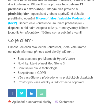
dne konference. Připravili jsme pro vás tedy celkem
13
přednášek a 5 workshopů
, kterými vás provede
8
přednášejících
, specialistů v oboru a prěvážně držitelů
prestižního ocenění
Microsoft Most Valuable Professional
(MVP)
. Během celé konference jsou vám přednášející k
dispozici a rádi vám zodpoví otázky, které vyvstaly během
jednotlivých přednášek. Těšíme se na setkání s vámi!
Co je cílem?
Přinést ucelenou dvoudenní konferenci, která Vám kromě
cenných informací přinese také skvělý zážitek...
Best practices pro Microsoft Hyper-V 2016
Novinky, které přinesl Red Stone 3
Související cloud technologie
Bezpečnost a GDPR
Vše vysvětleno a předvedeno na praktických ukázkách
Prostor pro Vaše otázky a jednoznačné odpovědi
Aplikační a serverové služby
Konference