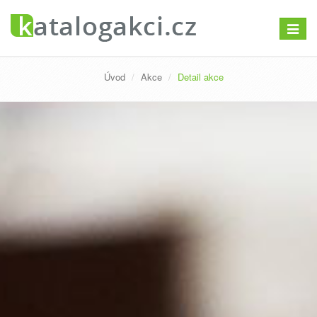
Přepno
navigac
Úvod
Akce
Detail akce