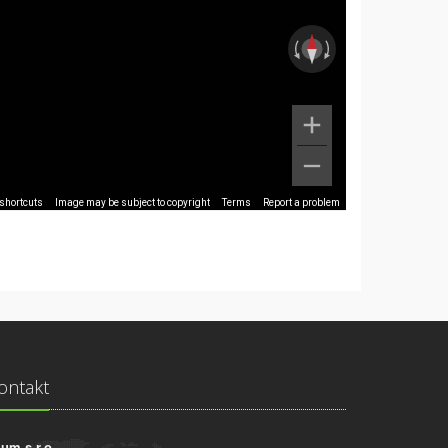
shortcuts
Image may be subject to copyright
Terms
Report a problem
ontakt
ium s.r.o.