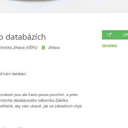
o databázích
UR
ZDARMA
chnická Jihlava (VŠPJ)
Jihlava
užívání databází
nalosti jsou ale často pouze povrchní, a proto
místního databázového odborníka Zdeňka
ořitelně, aby nám ukázal, jak se základních chyb