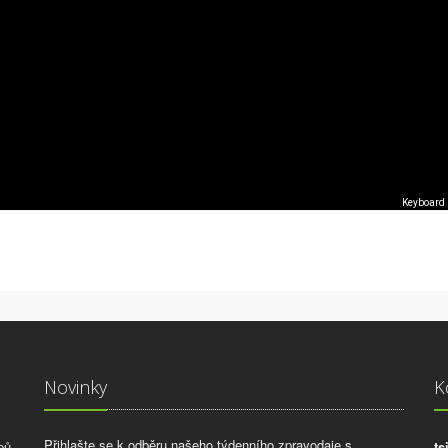
Keyboard 
Novinky
K
Přihlašte se k odběru našeho týdenního zpravodaje s
pů
ts