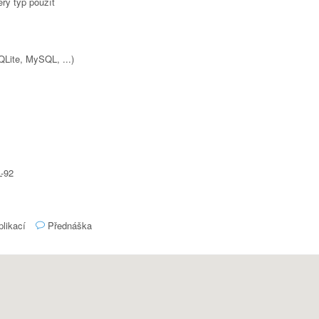
erý typ použít
Lite, MySQL, ...)
L-92
plikací
Přednáška