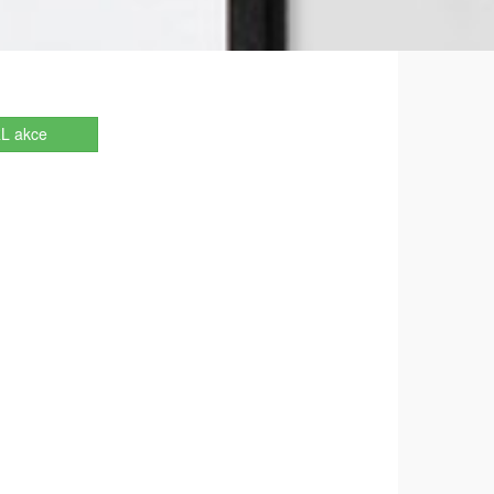
L akce