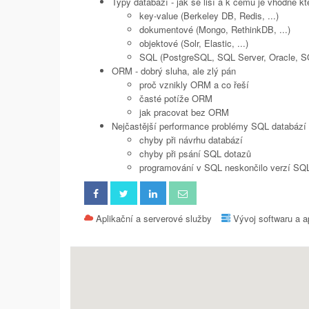
Typy databází - jak se liší a k čemu je vhodné kt
key-value (Berkeley DB, Redis, ...)
dokumentové (Mongo, RethinkDB, ...)
objektové (Solr, Elastic, ...)
SQL (PostgreSQL, SQL Server, Oracle, SQ
ORM - dobrý sluha, ale zlý pán
proč vznikly ORM a co řeší
časté potíže ORM
jak pracovat bez ORM
Nejčastější performance problémy SQL databází
chyby při návrhu databází
chyby při psání SQL dotazů
programování v SQL neskončilo verzí SQ
Aplikační a serverové služby
Vývoj softwaru a a