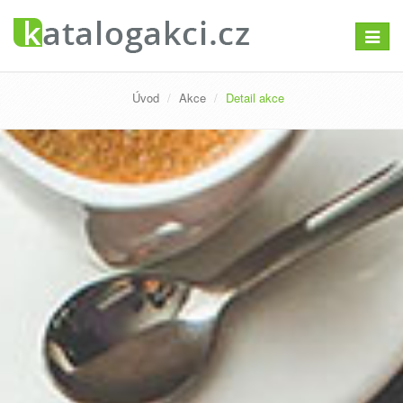
Přepno
navigac
Úvod
Akce
Detail akce