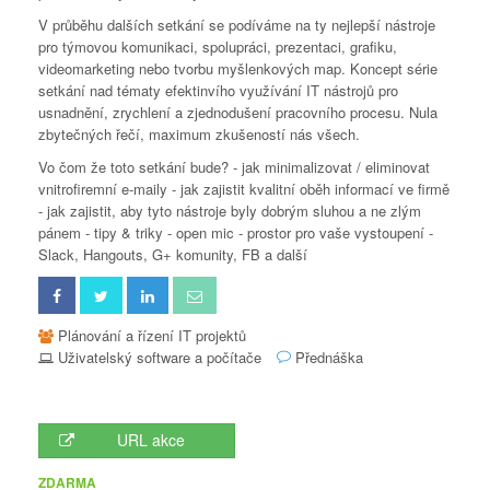
V průběhu dalších setkání se podíváme na ty nejlepší nástroje
pro týmovou komunikaci, spolupráci, prezentaci, grafiku,
videomarketing nebo tvorbu myšlenkových map. Koncept série
setkání nad tématy efektinvího využívání IT nástrojů pro
usnadnění, zrychlení a zjednodušení pracovního procesu. Nula
zbytečných řečí, maximum zkušeností nás všech.
Vo čom že toto setkání bude? - jak minimalizovat / eliminovat
vnitrofiremní e-maily - jak zajistit kvalitní oběh informací ve firmě
- jak zajistit, aby tyto nástroje byly dobrým sluhou a ne zlým
pánem - tipy & triky - open mic - prostor pro vaše vystoupení -
Slack, Hangouts, G+ komunity, FB a další
Plánování a řízení IT projektů
Uživatelský software a počítače
Přednáška
URL akce
ZDARMA