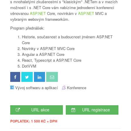
s mnohaletými zkušenostmi s "klasickým" .NETem a v mezích
možností i s .NET Core vám nabízíme jednodenní konferenci
věnovanou
ASP.NET
Core, novinkám v
ASP.NET
MVC a
vybraným webovým frameworkům.
Program přednášek:
Historie, současnost a budoucnost jménem
ASP.NET
Core
Novinky v
ASP.NET
MVC Core
Angular a
ASP.NET
Core
React, Typescript a
ASP.NET
Core
DotVVM
Vývoj softwaru a aplikací
Konference
URL akce
URL registrace
POPLATEK: 1 500 KČ + DPH