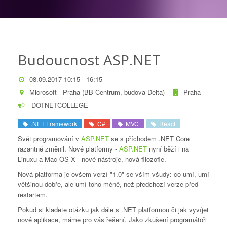
Budoucnost ASP.NET
08.09.2017 10:15 - 16:15
Microsoft - Praha (BB Centrum, budova Delta)
Praha
DOTNETCOLLEGE
.NET Framework
C#
MVC
React
Svět programování v
ASP.NET
se s příchodem .NET Core
razantně změnil. Nové platformy -
ASP.NET
nyní běží i na
Linuxu a Mac OS X - nové nástroje, nová filozofie.
Nová platforma je ovšem verzí "1.0" se vším všudy: co umí, umí
většinou dobře, ale umí toho méně, než předchozí verze před
restartem.
Pokud si kladete otázku jak dále s .NET platformou či jak vyvíjet
nové aplikace, máme pro vás řešení. Jako zkušení programátoři