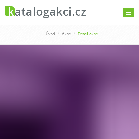
Přepno
navigac
Úvod
Akce
Detail akce