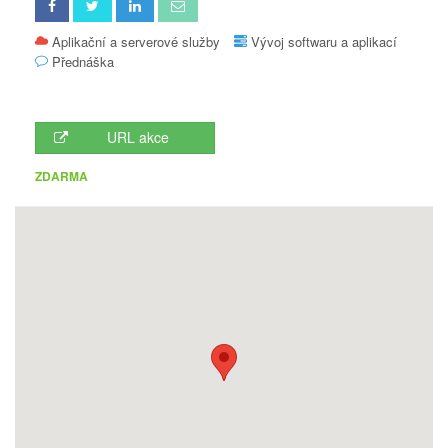
Aplikační a serverové služby
Vývoj softwaru a aplikací
Přednáška
URL akce
ZDARMA