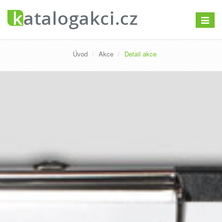
Přepno
navigac
Úvod
Akce
Detail akce