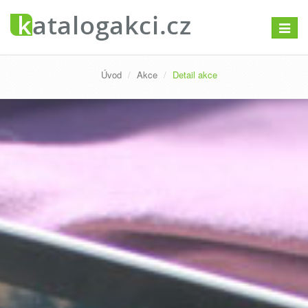
Přepno
navigac
Úvod
Akce
Detail akce