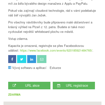
mít za šéfa bývalého design manažera z Applu a PayPalu.
Pokud vás zajímají cloudové technologie, rád s vámi podebatuje
náš šéf vývojářů Jan Ježek.
Pro všechny návštěvníky bude připraveno malé občerstvení a
krásný výhled na Plzeň z 12. patra. Budete si také moci
vyzkoušet největší whiteboard plochu ve městě.
Vstup zdarma.
Kapacita je omezená, registrujte se přes Facebookovou
událost:
https://www.facebook.com/events/620185921484765/
.
Vývoj softwaru a aplikací
Exkurze
URL akce
URL registrace
ZDARMA