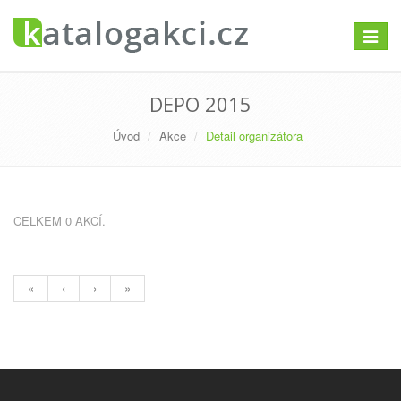
Přepno
navigac
DEPO 2015
Úvod
Akce
Detail organizátora
CELKEM 0 AKCÍ.
«
‹
›
»