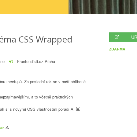
 téma CSS Wrapped
UR
ZDARMA
rno
Frontendisti.cz Praha
zónu meetupů. Za poslední rok se v naší oblíbené
.
ejzajímavějšími, a to včetně praktických
ak si s novými CSS vlastnostmi poradí AI 👾
ar
⚠️