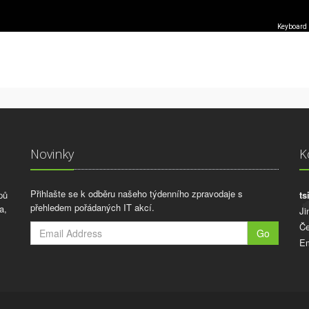
Keyboard 
Novinky
K
Přihlašte se k odběru našeho týdenního zpravodaje s
pů
ts
přehledem pořádaných IT akcí.
a,
Ji
Če
Go
Em