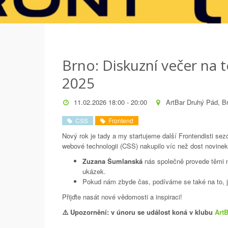
Brno: Diskuzní večer na
2025
11.02.2026 18:00 - 20:00
ArtBar Druhý Pád, B
CSS
Frontend
Nový rok je tady a my startujeme další Frontendisti se
webové technologii (CSS) nakupilo víc než dost novinek
Zuzana Šumlanská
nás společně provede těmi n
ukázek.
Pokud nám zbyde čas, podíváme se také na to, j
Přijďte nasát nové vědomosti a inspiraci!
⚠️ Upozornění: v únoru se událost koná v klubu
ArtB
---