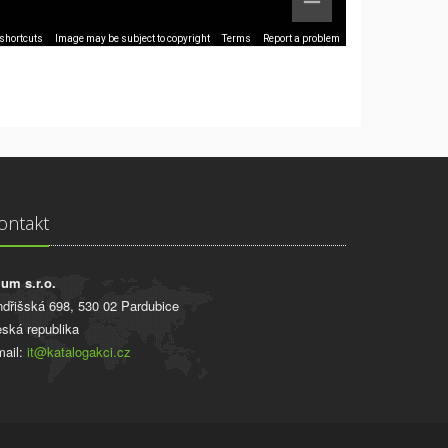
shortcuts
Image may be subject to copyright
Terms
Report a problem
ontakt
ium s.r.o.
ndřišská 698, 530 02 Pardubice
ská republika
ail:
it@katalogakci.cz