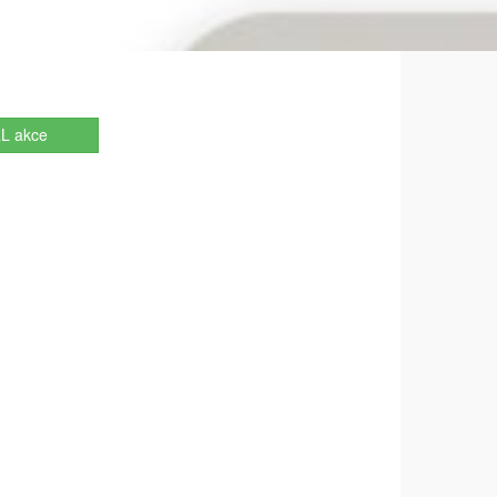
L akce