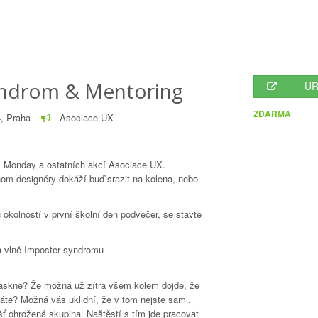
yndrom & Mentoring
UR
ZDARMA
4, Praha
Asociace UX
UX Monday a ostatních akcí Asociace UX.
nom designéry dokáží buď srazit na kolena, nebo
 okolností v první školní den podvečer, se stavte
a vlně Imposter syndromu
í
 praskne? Že možná už zítra všem kolem dojde, že
íráte? Možná vás uklidní, že v tom nejste sami.
šť ohrožená skupina. Naštěstí s tím jde pracovat