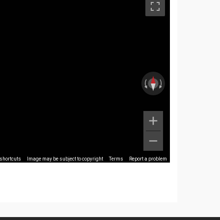
shortcuts
Image may be subject to copyright
Terms
Report a problem