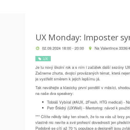
UX Monday: Imposter s
02.09.2024 18:00 - 20:00
Na Valentince 3336/
UX
Je tu nový školní rok a s ním i začátek další sezóny 
Začneme zhurta, dvojicí provázaných témat, která neje
je vystřelit směrem k jejich lepšímu já.
Tak neváhejte a klasicky první pondělí v měsíci, shodou
na naše dva speakery:
Tobiáš Vybíral
(#AUX, 2Fresh, HTG medical) - N
Petr Štědrý
(UXWell) - Mentoring: návod k použit
*** Cítíte někdy taky ten strach, že to na vás už brzy
vlastně nic nevíte a své profesní dovednosti jen předst
Podobně se cítí až 70 % populace a designéři jsou zvlá