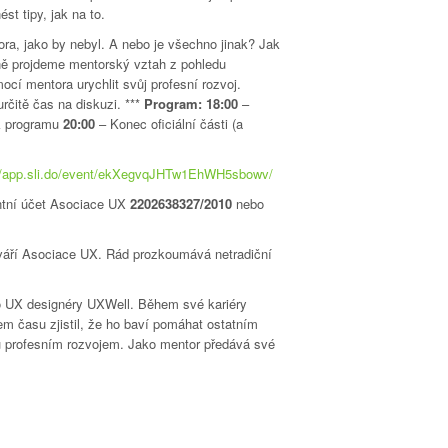
st tipy, jak na to.
ra, jako by nebyl. A nebo je všechno jinak? Jak
ně projdeme mentorský vztah z pohledu
ocí mentora urychlit svůj profesní rozvoj.
rčitě čas na diskuzi. ***
Program:
18:00
–
k programu
20:00
– Konec oficiální části (a
//app.sli.do/event/ekXegvqJHTw1EhWH5sbowv/
entní účet Asociace UX
2202638327/2010
nebo
h tváří Asociace UX. Rád prozkoumává netradiční
pro UX designéry UXWell. Během své kariéry
m času zjistil, že ho baví pomáhat ostatním
u profesním rozvojem. Jako mentor předává své