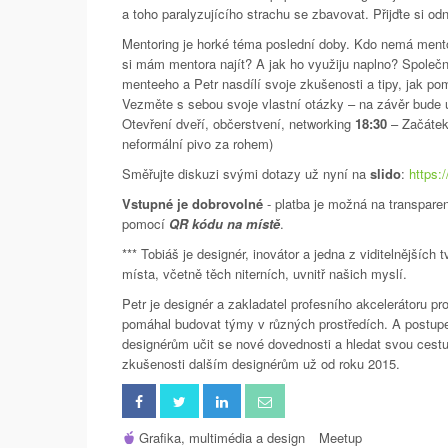
a toho paralyzujícího strachu se zbavovat. Přijďte si odné
Mentoring je horké téma poslední doby. Kdo nemá mento
si mám mentora najít? A jak ho využiju naplno? Společ
menteeho a Petr nasdílí svoje zkušenosti a tipy, jak pom
Vezměte s sebou svoje vlastní otázky – na závěr bude u
Otevření dveří, občerstvení, networking
18:30
– Začáte
neformální pivo za rohem)
Směřujte diskuzi svými dotazy už nyní na
slido
:
https:
Vstupné je dobrovolné
- platba je možná na transpar
pomocí
QR kódu na místě
.
*** Tobiáš je designér, inovátor a jedna z viditelnějšíc
místa, včetně těch niterních, uvnitř našich myslí.
Petr je designér a zakladatel profesního akcelerátoru 
pomáhal budovat týmy v různých prostředích. A postupe
designérům učit se nové dovednosti a hledat svou cest
zkušenosti dalším designérům už od roku 2015.
Grafika, multimédia a design
Meetup