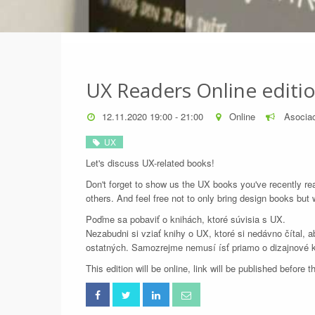
UX Readers Online editi
12.11.2020 19:00 - 21:00
Online
Asocia
UX
Let's discuss UX-related books!
Don't forget to show us the UX books you've recently rea
others. And feel free not to only bring design books bu
Poďme sa pobaviť o knihách, ktoré súvisia s UX.
Nezabudni si vziať knihy o UX, ktoré si nedávno čítal, a
ostatných. Samozrejme nemusí ísť priamo o dizajnové kn
This edition will be online, link will be published before t