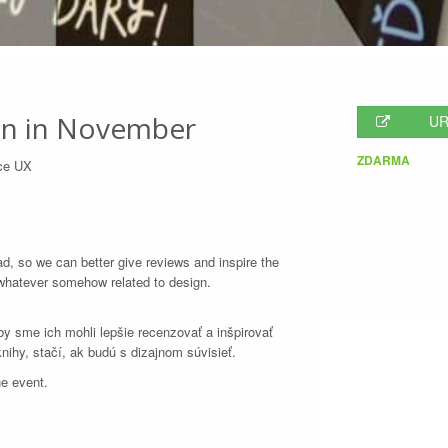
on in November
UR
ZDARMA
ce UX
d, so we can better give reviews and inspire the
t whatever somehow related to design.
by sme ich mohli lepšie recenzovať a inšpirovať
ihy, stačí, ak budú s dizajnom súvisieť.
he event.