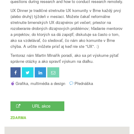
questions during research and how to conduct research remotely.
UX Dinner je tradičné stretnutie UX komunity v Brne každý prvý
(alebo druhý) týždeň v mesiaci. Možete čakať neformálne
stretnutie brnenských UX dizajnérov pri večeri; priestor na
rozoberanie drobných dizajnových problémov; hľadanie mentorov
a projektov, do ktorých sa dá zapojiť; diskutuje sa často o tom,
ako sa vzdelávať, čo sledovať, čo nám ako komunite v Brne
chýba. A určite môžete prísť aj keď nie ste "UX". :)
Tentoraz nám Martin Minařík poradí, ako sa pri výskume pýtať
správne otázky a ako spraviť výskum na diaľku.
Grafika, multimédia a design
Přednáška
URL akce
ZDARMA