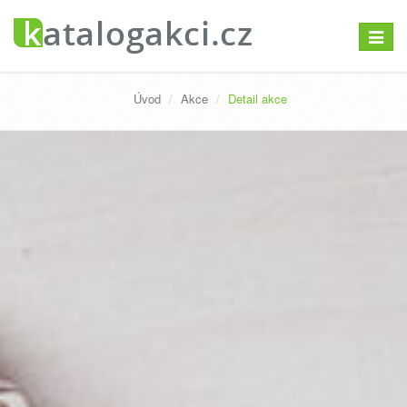
Přepno
navigac
Úvod
Akce
Detail akce