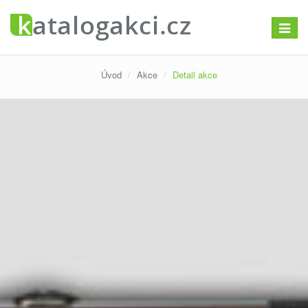
Přepno
navigac
Úvod
Akce
Detail akce