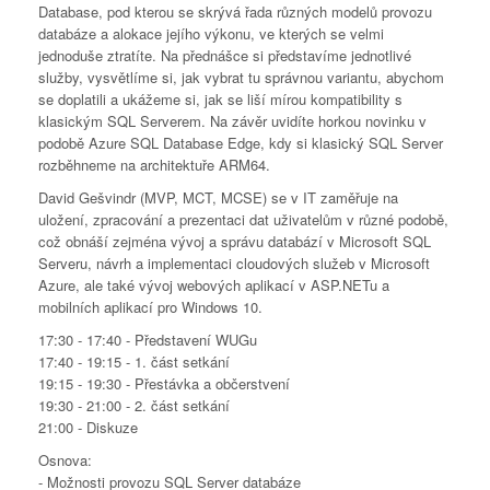
Database, pod kterou se skrývá řada různých modelů provozu
databáze a alokace jejího výkonu, ve kterých se velmi
jednoduše ztratíte. Na přednášce si představíme jednotlivé
služby, vysvětlíme si, jak vybrat tu správnou variantu, abychom
se doplatili a ukážeme si, jak se liší mírou kompatibility s
klasickým SQL Serverem. Na závěr uvidíte horkou novinku v
podobě Azure SQL Database Edge, kdy si klasický SQL Server
rozběhneme na architektuře ARM64.
David Gešvindr (MVP, MCT, MCSE) se v IT zaměřuje na
uložení, zpracování a prezentaci dat uživatelům v různé podobě,
což obnáší zejména vývoj a správu databází v Microsoft SQL
Serveru, návrh a implementaci cloudových služeb v Microsoft
Azure, ale také vývoj webových aplikací v ASP.NETu a
mobilních aplikací pro Windows 10.
17:30 - 17:40 - Představení WUGu
17:40 - 19:15 - 1. část setkání
19:15 - 19:30 - Přestávka a občerstvení
19:30 - 21:00 - 2. část setkání
21:00 - Diskuze
Osnova:
- Možnosti provozu SQL Server databáze