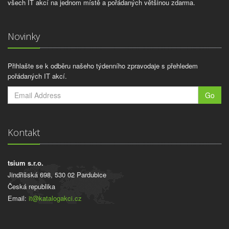
všech IT akcí na jednom místě a pořádaných většinou zdarma.
Novinky
Přihlašte se k odběru našeho týdenního zpravodaje s přehledem
pořádaných IT akcí.
Go
Kontakt
tsium s.r.o.
Jindřišská 698, 530 02 Pardubice
Česká republika
Email:
it@katalogakci.cz