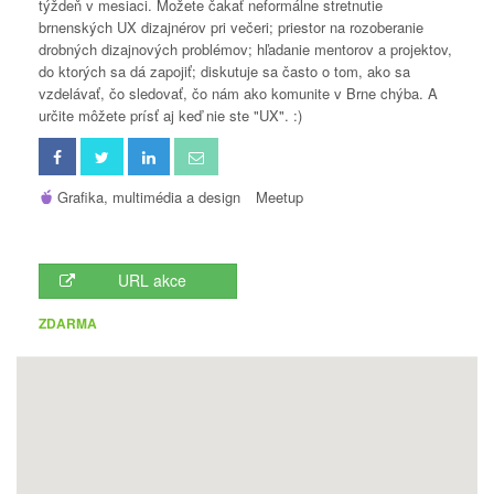
týždeň v mesiaci. Možete čakať neformálne stretnutie
brnenských UX dizajnérov pri večeri; priestor na rozoberanie
drobných dizajnových problémov; hľadanie mentorov a projektov,
do ktorých sa dá zapojiť; diskutuje sa často o tom, ako sa
vzdelávať, čo sledovať, čo nám ako komunite v Brne chýba. A
určite môžete prísť aj keď nie ste "UX". :)
Grafika, multimédia a design
Meetup
URL akce
ZDARMA