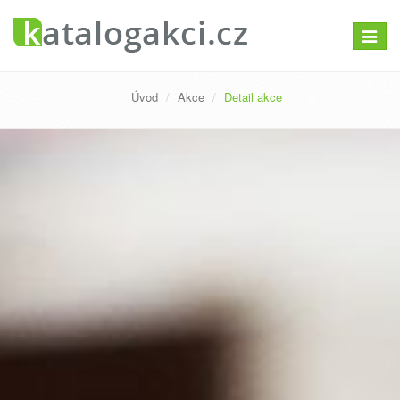
Přepno
navigac
Úvod
Akce
Detail akce