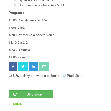
Hyper – V - virtualizácia
Boot menu – bootovanie z VHD
Program :
17:00 Predstavenie WUGu
17:05 časť. 1
18:00 Prestávka a občerstvenie
18:10 časť. 2
18:45 Diskusia
19:00 Záver
Uživatelský software a počítače
Přednáška
URL akce
ZDARMA