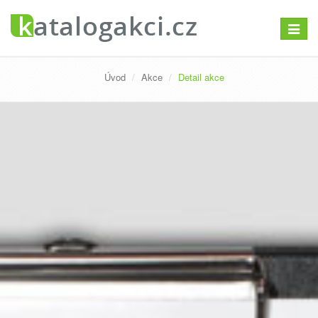
Přepno
navigac
Úvod
Akce
Detail akce