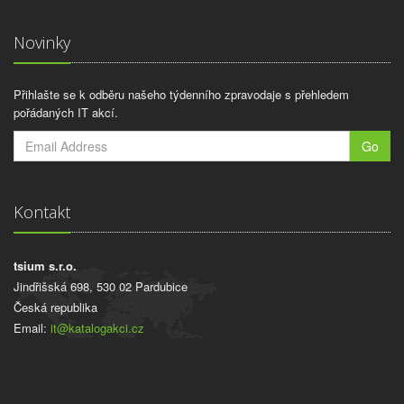
Novinky
Přihlašte se k odběru našeho týdenního zpravodaje s přehledem
pořádaných IT akcí.
Go
Kontakt
tsium s.r.o.
Jindřišská 698, 530 02 Pardubice
Česká republika
Email:
it@katalogakci.cz