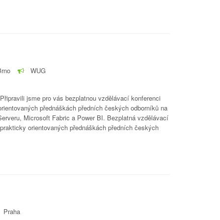
Brno
WUG
Připravili jsme pro vás bezplatnou vzdělávací konferenci
ky orientovaných přednáškách předních českých odborníků na
Serveru, Microsoft Fabric a Power BI. Bezplatná vzdělávací
na prakticky orientovaných přednáškách předních českých
Praha