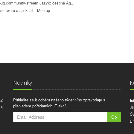
ppug.community/stream Jazyk: čeština Ag...
softwaru a aplikací
Meetup
Novinky
K
Přihlašte se k odběru našeho týdenního zpravodaje s
pů
ts
přehledem pořádaných IT akcí.
a,
Ji
Če
Go
Em