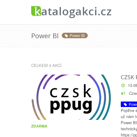
Power BI
Power BI
CELKEM 4 AKCÍ.
CZSK 
13.08
Czec
Powe
Pojďme s
už nám t
Power BI
ZDARMA
technick
https://