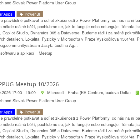
h and Slovak Power Platform User Group
r Apps
Power BI
e pravidelně potkávat a sdílet zkušenosti z Power Platformy, co nás na ní ba
o někde reálně běží, pochlubme se, jak to funguje nebo nefunguje. Témata 
, Copilot Studio, Dynamics 365 a Dataverse. Budeme rádi i za méně pokročilé
ých detailech. Lokalita: Fyzicky v Microsoftu v Praze Vyskočilova 1561/4a, 
ppug.community/stream Jazyk: čeština Ag...
softwaru a aplikací
Meetup
PPUG Meetup 10/2026
.2026 17:00 - 19:00
Microsoft - Praha (BB Centrum, budova Delta)
h and Slovak Power Platform User Group
r Apps
Power BI
e pravidelně potkávat a sdílet zkušenosti z Power Platformy, co nás na ní ba
o někde reálně běží, pochlubme se, jak to funguje nebo nefunguje. Témata 
, Copilot Studio, Dynamics 365 a Dataverse. Budeme rádi i za méně pokročilé
ých detailech. Lokalita: Fyzicky v Microsoftu v Praze Vyskočilova 1561/4a, 