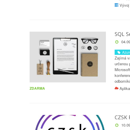
Vývoj 
SQL S
04.09
Azur
Zajímá vá
určenou 
Microsof
konferen
odborník
Aplika
ZDARMA
CZSK 
10.09