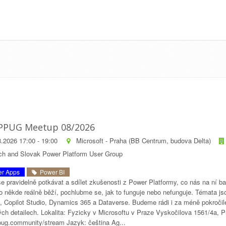
PPUG Meetup 08/2026
.2026 17:00 - 19:00
Microsoft - Praha (BB Centrum, budova Delta)
h and Slovak Power Platform User Group
r Apps
Power BI
e pravidelně potkávat a sdílet zkušenosti z Power Platformy, co nás na ní ba
o někde reálně běží, pochlubme se, jak to funguje nebo nefunguje. Témata 
, Copilot Studio, Dynamics 365 a Dataverse. Budeme rádi i za méně pokročilé
ých detailech. Lokalita: Fyzicky v Microsoftu v Praze Vyskočilova 1561/4a, 
ppug.community/stream Jazyk: čeština Ag...