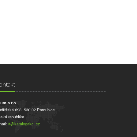
ontakt
ium s.r.o.
ndřišská 698, 530 02 Pardubice
ská republika
ail:
it@katalogakci.cz