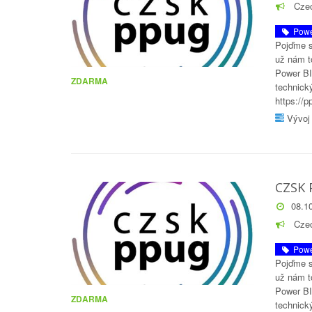
Czec
Powe
Pojďme s
už nám t
Power BI
ZDARMA
technick
https://
Vývoj 
CZSK 
08.10
Czec
Powe
Pojďme s
už nám t
Power BI
ZDARMA
technick