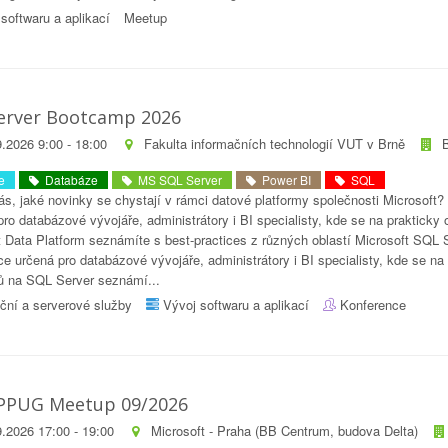
softwaru a aplikací
Meetup
erver Bootcamp 2026
.2026 9:00 - 18:00
Fakulta informačních technologií VUT v Brně
e
Databáze
MS SQL Server
Power BI
SQL
s, jaké novinky se chystají v rámci datové platformy společnosti Microsoft? 
pro databázové vývojáře, administrátory i BI specialisty, kde se na praktic
t Data Platform seznámíte s best-practices z různých oblastí Microsoft SQL 
ce určená pro databázové vývojáře, administrátory i BI specialisty, kde se 
ů na SQL Server seznámí...
ční a serverové služby
Vývoj softwaru a aplikací
Konference
PPUG Meetup 09/2026
.2026 17:00 - 19:00
Microsoft - Praha (BB Centrum, budova Delta)