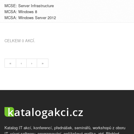
MCSE: Server Infrastructure
MCSA: Windows 8
MCSA: Windows Server 2012
CELKEM 0 AKCÍ.
«
‹
›
»
Katalog IT akcí, konferencí, přednášek, seminářů, workshopů z oboru
IT, vývoj softwaru, programování, počítačová grafika, atd. Přehled