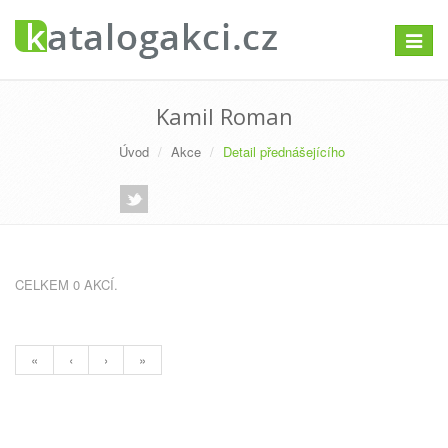
Přepno
navigac
Kamil Roman
Úvod
Akce
Detail přednášejícího
CELKEM 0 AKCÍ.
«
‹
›
»