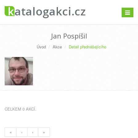
Přepno
navigac
Jan Pospíšil
Úvod
Akce
Detail přednášejícího
CELKEM 0 AKCÍ.
«
‹
›
»