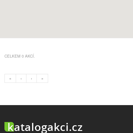
CELKEM 0 AKCÍ.
«
‹
›
»