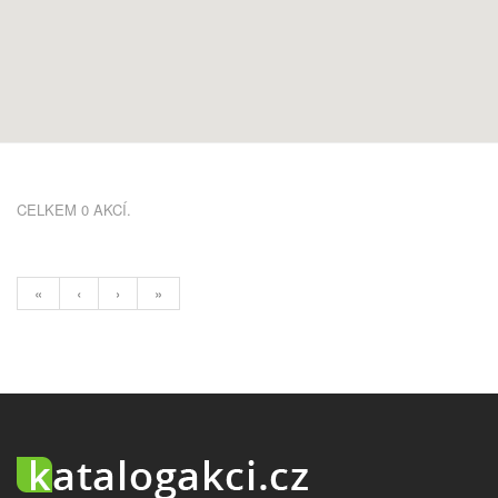
CELKEM 0 AKCÍ.
«
‹
›
»